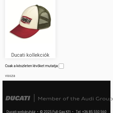
Ducati kollekciók
Csak a készleten lévőket mutatja:
vissza
Ducati webáruház • © 2025 Full-Gas Kft • Tel: +36 85 550 560