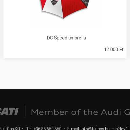
DC Speed umbrella
12 000 Ft
ull-Gas Kft • Tel: +36 85 550 560 • E-mail:
info@fullgas.hu
•
hírlevél