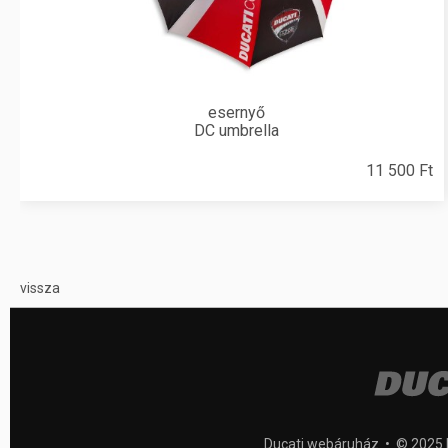
esernyő
DC umbrella
11 500 Ft
vissza
Ducati webáruház • © 2025 F