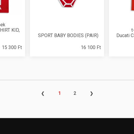
mek
HIRT KID,
t
SPORT BABY BODIES (PAIR)
Ducati C
15 300 Ft
16 100 Ft
❮
1
2
❯