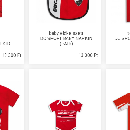
baby előke szett
t
DC SPORT BABY NAPKIN
DC SPO
T KID
(PAIR)
13 300 Ft
13 300 Ft