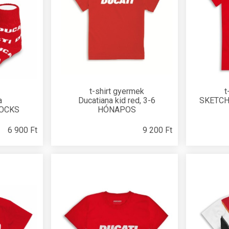
t-shirt gyermek
t
a
Ducatiana kid red, 3-6
SKETCH 
SOCKS
HÓNAPOS
6 900 Ft
9 200 Ft