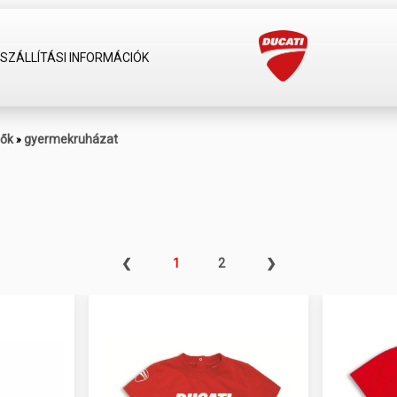
SZÁLLÍTÁSI INFORMÁCIÓK
tők
gyermekruházat
»
❮
1
2
❯