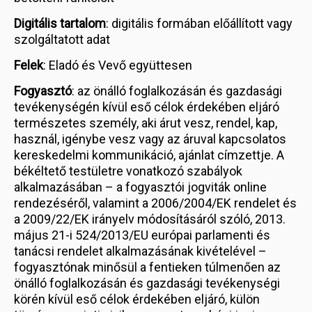
Digitális tartalom
: digitális formában előállított vagy
szolgáltatott adat
Felek
: Eladó és Vevő együttesen
Fogyasztó
: az önálló foglalkozásán és gazdasági
tevékenységén kívül eső célok érdekében eljáró
természetes személy, aki árut vesz, rendel, kap,
használ, igénybe vesz vagy az áruval kapcsolatos
kereskedelmi kommunikáció, ajánlat címzettje. A
békéltető testületre vonatkozó szabályok
alkalmazásában – a fogyasztói jogviták online
rendezéséről, valamint a 2006/2004/EK rendelet és
a 2009/22/EK irányelv módosításáról szóló, 2013.
május 21-i 524/2013/EU európai parlamenti és
tanácsi rendelet alkalmazásának kivételével –
fogyasztónak minősül a fentieken túlmenően az
önálló foglalkozásán és gazdasági tevékenységi
körén kívül eső célok érdekében eljáró, külön