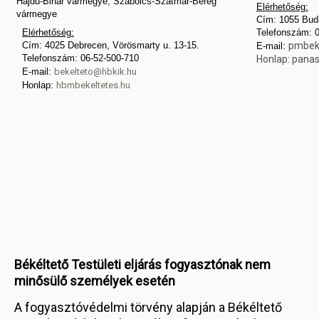
Hajdú-Bihar vármegye, Szabolcs-Szatmár-Bereg
Elérhetőség:
vármegye
Cím: 1055 Buda
Elérhetőség:
Telefonszám: 
Cím: 4025 Debrecen, Vörösmarty u. 13-15.
pmbek
E-mail:
Telefonszám: 06-52-500-710
Honlap:
panas
E-mail:
bekelteto@hbkik.hu
Honlap:
hbmbekeltetes.hu
Békéltető Testületi eljárás fogyasztónak nem
minősülő személyek esetén
A fogyasztóvédelmi törvény alapján a Békéltető