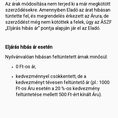
Az árak módosítása nem terjed ki a már megkötött
szerződésekre. Amennyiben Eladó az árat hibásan
tüntette fel, és megrendelés érkezett az Árura, de
szerződést még nem kötöttek a felek, úgy az ÁSZF
„Eljárás hibás ár” pontja alapján jár el az Eladó.
Eljárás hibás ár esetén
Nyilvánvalóan hibásan feltüntetett árnak minősül:
0 Ft-os ár,
kedvezménnyel csökkentett, de a
kedvezményt tévesen feltüntető ár (pl.: 1000
Ft-os Áru esetén a 20 %-os kedvezmény
feltüntetése mellett 500 Ft-ért kínált Áru).