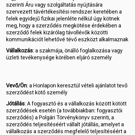
szerinti Áru vagy szolgáltatás nyújtására
szervezett távértékesítési rendszer keretében a
felek egyidejű fizikai jelenléte nélkül úgy kötnek
meg, hogy a szerződés megkötése érdekében a
szerződő felek kizárólag távollévők közötti
kommunikációt lehetővé tévő eszközt alkalmaznak
Vállalkozás
: a szakmája, önálló foglalkozása vagy
üzleti tevékenysége körében eljáró személy
Vevő/Ön
: a Honlapon keresztül vételi ajánlatot tevő
szerződést kötő személy
Jótállás
: A fogyasztó és a vállalkozás között kötött
szerződések esetén (a továbbiakban: fogyasztói
szerződés) a Polgári Törvénykönyv szerinti, a
szerződés teljesítéséért vállalt jótállás, amelyet a
vállalkozás a szerződés megfelelő teljesítéséért a