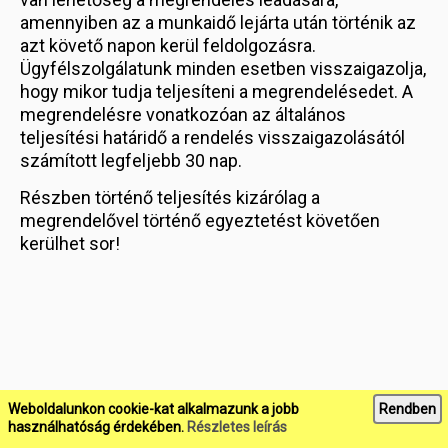
amennyiben az a munkaidő lejárta után történik az
azt követő napon kerül feldolgozásra.
Ügyfélszolgálatunk minden esetben visszaigazolja,
hogy mikor tudja teljesíteni a megrendelésedet. A
megrendelésre vonatkozóan az általános
teljesítési határidő a rendelés visszaigazolásától
számított legfeljebb 30 nap.
Részben történő teljesítés kizárólag a
megrendelővel történő egyeztetést követően
kerülhet sor!
Weboldalunkon cookie-kat alkalmazunk a jobb
Rendben
használhatóság érdekében.
Részletes leírás