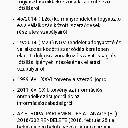
fogyasztási cikkekre vonatkozó kötelező
jótállásról
45/2014. (II.26.) kormányrendelet a fogyasztó
és a vállalkozás közötti szerződések
részletes szabályairól
19/2014. (IV.29.) NGM rendelet a fogyasztó és
vállalkozás közötti szerződés keretében
eladott dolgokra vonatkozó szavatossági és
jótállási igények intézésének eljárási
szabályairól
1999. évi LXXVI. törvény a szerzői jogról
2011. évi CXII. törvény az információs
önrendelkezési jogról és az
információszabadságról
AZ EURÓPAI PARLAMENT ÉS A TANÁCS (EU)
2018/302 RENDELETE (2018. február 28.) a
belső piacon belül a vevő állampolgársága,