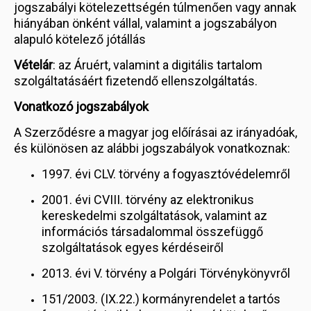
jogszabályi kötelezettségén túlmenően vagy annak
hiányában önként vállal, valamint a jogszabályon
alapuló kötelező jótállás
Vételár
: az Áruért, valamint a digitális tartalom
szolgáltatásáért fizetendő ellenszolgáltatás.
Vonatkozó jogszabályok
A Szerződésre a magyar jog előírásai az irányadóak,
és különösen az alábbi jogszabályok vonatkoznak:
1997. évi CLV. törvény a fogyasztóvédelemről
2001. évi CVIII. törvény az elektronikus
kereskedelmi szolgáltatások, valamint az
információs társadalommal összefüggő
szolgáltatások egyes kérdéseiről
2013. évi V. törvény a Polgári Törvénykönyvről
151/2003. (IX.22.) kormányrendelet a tartós