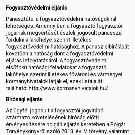
Fogyasztóvédelmi eljárás
Panasztétel a fogyasztóvédelmi hatóságoknál
lehetséges. Amennyiben a fogyasztó fogyasztói
jogainak megsértését észleli, jogosult panasszal
fordulni a lakóhelye szerint illetékes
fogyasztóvédelmi hatósághoz. A panasz elbírálását
követően a hatóság dönt a fogyasztóvédelmi
eljárás lefolytatásáról. A fogyasztóvédelmi
elsőfokú hatósági feladatokat a fogyasztó
lakóhelye szerint illetékes fővárosi és vármegyei
kormányhivatalok látják el, ezek listája itt
található: http://www.kormanyhivatalok.hu/
Bírósági eljárás
Az ügyfél jogosult a fogyasztói jogvitából
származó követelésének bíróság előtti
érvényesítésére polgári eljárás keretében a Polgári
Törvénykönyvről szóló 2013. évi V. törvény, valamint