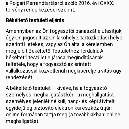
a Polgári Perrendtartásról szóló 2016. évi CXXX.
törvény rendelkezései szerint.
Békéltető testületi eljárás
Amennyiben az Ön fogyasztói panaszát elutasítjuk,
úgy Ön jogosult az Ön lakóhelye, tartózkodási helye
szerinti illetékes, vagy az Ön által a kérelemben
megjelölt Békéltető Testülethez fordulni. A
békéltető testület eljárása megindításának
feltétele, hogy a fogyasztó az érintett
vállalkozással közvetlenül megkísérelje a vitás ügy
rendezését.
A békéltető testület – kivéve, ha a fogyasztó
személyes meghallgatást kér - a meghallgatást
személyes jelenlét nélküli, hang- és képi átvitelt
egyidejűleg biztosító elektronikai eszköz útján
online formában tartja meg (a továbbiakban: online
meghallgatás).