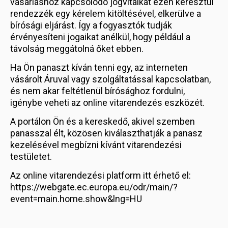
vásárláshoz kapcsolódó jogvitáikat ezen keresztül
rendezzék egy kérelem kitöltésével, elkerülve a
bírósági eljárást. Így a fogyasztók tudják
érvényesíteni jogaikat anélkül, hogy például a
távolság meggátolná őket ebben.
Ha Ön panaszt kíván tenni egy, az interneten
vásárolt Áruval vagy szolgáltatással kapcsolatban,
és nem akar feltétlenül bírósághoz fordulni,
igénybe veheti az online vitarendezés eszközét.
A portálon Ön és a kereskedő, akivel szemben
panasszal élt, közösen kiválaszthatják a panasz
kezelésével megbízni kívánt vitarendezési
testületet.
Az online vitarendezési platform itt érhető el:
https://webgate.ec.europa.eu/odr/main/?
event=main.home.show&lng=HU