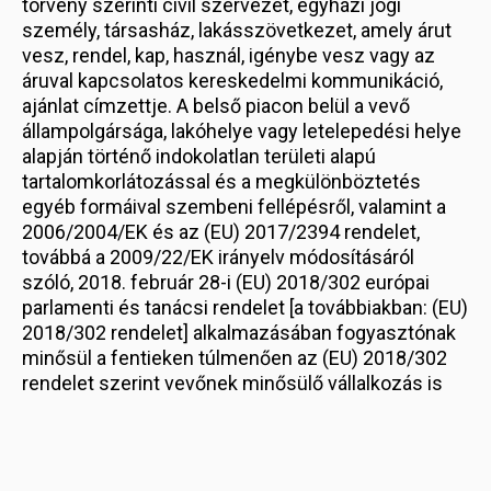
törvény szerinti civil szervezet, egyházi jogi
személy, társasház, lakásszövetkezet, amely árut
vesz, rendel, kap, használ, igénybe vesz vagy az
áruval kapcsolatos kereskedelmi kommunikáció,
ajánlat címzettje. A belső piacon belül a vevő
állampolgársága, lakóhelye vagy letelepedési helye
alapján történő indokolatlan területi alapú
tartalomkorlátozással és a megkülönböztetés
egyéb formáival szembeni fellépésről, valamint a
2006/2004/EK és az (EU) 2017/2394 rendelet,
továbbá a 2009/22/EK irányelv módosításáról
szóló, 2018. február 28-i (EU) 2018/302 európai
parlamenti és tanácsi rendelet [a továbbiakban: (EU)
2018/302 rendelet] alkalmazásában fogyasztónak
minősül a fentieken túlmenően az (EU) 2018/302
rendelet szerint vevőnek minősülő vállalkozás is