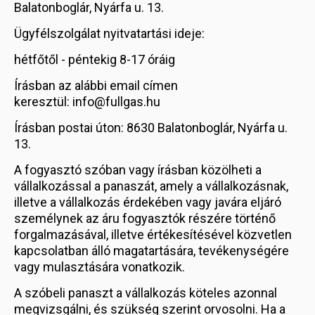
Balatonboglár, Nyárfa u. 13.
Ügyfélszolgálat nyitvatartási ideje:
hétfőtől - péntekig 8-17 óráig
Írásban az alábbi email címen
keresztül: info@fullgas.hu
Írásban postai úton: 8630 Balatonboglár, Nyárfa u.
13.
A fogyasztó szóban vagy írásban közölheti a
vállalkozással a panaszát, amely a vállalkozásnak,
illetve a vállalkozás érdekében vagy javára eljáró
személynek az áru fogyasztók részére történő
forgalmazásával, illetve értékesítésével közvetlen
kapcsolatban álló magatartására, tevékenységére
vagy mulasztására vonatkozik.
A szóbeli panaszt a vállalkozás köteles azonnal
megvizsgálni, és szükség szerint orvosolni. Ha a