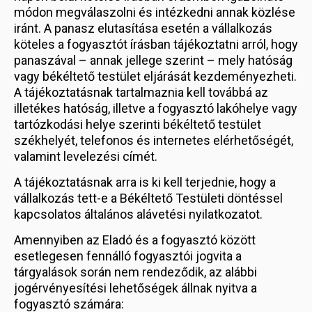
módon megválaszolni és intézkedni annak közlése
iránt. A panasz elutasítása esetén a vállalkozás
köteles a fogyasztót írásban tájékoztatni arról, hogy
panaszával – annak jellege szerint – mely hatóság
vagy békéltető testület eljárását kezdeményezheti.
A tájékoztatásnak tartalmaznia kell továbbá az
illetékes hatóság, illetve a fogyasztó lakóhelye vagy
tartózkodási helye szerinti békéltető testület
székhelyét, telefonos és internetes elérhetőségét,
valamint levelezési címét.
A tájékoztatásnak arra is ki kell terjednie, hogy a
vállalkozás tett-e a Békéltető Testületi döntéssel
kapcsolatos általános alávetési nyilatkozatot.
Amennyiben az Eladó és a fogyasztó között
esetlegesen fennálló fogyasztói jogvita a
tárgyalások során nem rendeződik, az alábbi
jogérvényesítési lehetőségek állnak nyitva a
fogyasztó számára: