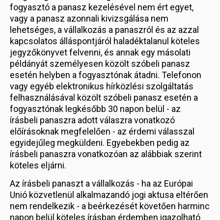
fogyasztó a panasz kezelésével nem ért egyet,
vagy a panasz azonnali kivizsgálása nem
lehetséges, a vállalkozás a panaszról és az azzal
kapcsolatos álláspontjáról haladéktalanul köteles
jegyzőkönyvet felvenni, és annak egy másolati
példányát személyesen közölt szóbeli panasz
esetén helyben a fogyasztónak átadni. Telefonon
vagy egyéb elektronikus hírközlési szolgáltatás
felhasználásával közölt szóbeli panasz esetén a
fogyasztónak legkésőbb 30 napon belül - az
írásbeli panaszra adott válaszra vonatkozó
előírásoknak megfelelően - az érdemi válasszal
egyidejűleg megküldeni. Egyebekben pedig az
írásbeli panaszra vonatkozóan az alábbiak szerint
köteles eljárni.
Az írásbeli panaszt a vállalkozás - ha az Európai
Unió közvetlenül alkalmazandó jogi aktusa eltérően
nem rendelkezik - a beérkezését követően harminc
napon belül köteles írásban érdemben igazolható