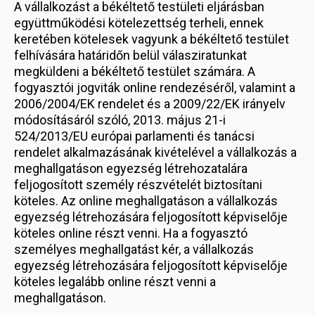
A vállalkozást a békéltető testületi eljárásban
együttműködési kötelezettség terheli, ennek
keretében kötelesek vagyunk a békéltető testület
felhívására határidőn belül válasziratunkat
megküldeni a békéltető testület számára. A
fogyasztói jogviták online rendezéséről, valamint a
2006/2004/EK rendelet és a 2009/22/EK irányelv
módosításáról szóló, 2013. május 21-i
524/2013/EU európai parlamenti és tanácsi
rendelet alkalmazásának kivételével a vállalkozás a
meghallgatáson egyezség létrehozatalára
feljogosított személy részvételét biztosítani
köteles. Az online meghallgatáson a vállalkozás
egyezség létrehozására feljogosított képviselője
köteles online részt venni. Ha a fogyasztó
személyes meghallgatást kér, a vállalkozás
egyezség létrehozására feljogosított képviselője
köteles legalább online részt venni a
meghallgatáson.