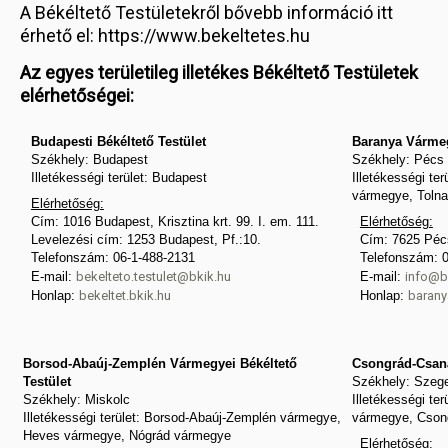
A Békéltető Testületekről bővebb információ itt
érhető el: https://www.bekeltetes.hu
Az egyes területileg illetékes Békéltető Testületek
elérhetőségei:
Budapesti Békéltető Testület
Baranya Vármeg
Székhely: Budapest
Székhely: Pécs
Illetékességi terület: Budapest
Illetékességi t
vármegye, Toln
Elérhetőség:
Cím: 1016 Budapest, Krisztina krt. 99. I. em. 111.
Elérhetőség:
Levelezési cím: 1253 Budapest, Pf.:10.
Cím: 7625 Pécs
Telefonszám: 06-1-488-2131
Telefonszám: 
E-mail:
bekelteto.testulet@bkik.hu
E-mail:
info@b
Honlap:
bekeltet.bkik.hu
Honlap:
barany
Borsod-Abaúj-Zemplén Vármegyei Békéltető
Csongrád-Csaná
Testület
Székhely: Szeg
Székhely: Miskolc
Illetékességi t
Illetékességi terület: Borsod-Abaúj-Zemplén vármegye,
vármegye, Cson
Heves vármegye, Nógrád vármegye
Elérhetőség: