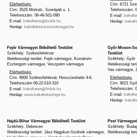
Elérhetőség:
Cím: 6721 Szeg
Cím: 3525 Miskolc, Szentpáli u. 1.
Telefonszám: 0
Telefonszám: 06-46-501-090
E-mail:
bekelte
E-mail:
bekeltetes@bokik.hu
Honlap:
bekelt
Honlap:
bekeltetes.borsodmegye.hu
Fejér Vármegyei Békéltető Testület
Győr-Moson-So
Székhely: Székesfehérvár
Testület
Illetékességi terület: Fejér vármegye, Komárom-
Székhely: Győr
Esztergom vármegye, Veszprém vármegye
Illetékességi t
Vas vármegye, 
Elérhetőség:
Cím: 8000 Székesfehérvár, Hosszúsétatér 4-6.
Elérhetőség:
Telefonszám:06-22-510-310
Cím: 9021 Győr
Telefonszám: 
E-mail:
bekeltetes@fmkik.hu
E-mail:
bekelt
Honlap:
www.bekeltetesfejer.hu
Honlap:
bekelt
Hajdú-Bihar Vármegyei Békéltető Testület
Pest Vármegyei 
Székhely: Debrecen
Székhely: Buda
Illetékességi terület: Jász-Nagykun-Szolnok vármegye,
Illetékességi te