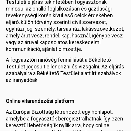
Testületi eljárás tekintetében fogyasztónak
minősül az önálló foglalkozásán és gazdasági
tevékenységi körén kívül eső célok érdekében
eljáró, külön törvény szerinti civil szervezet,
egyházi jogi személy, társasház, lakásszövetkezet,
amely árut vesz, rendel, kap, használ, igénybe vesz
vagy az áruval kapcsolatos kereskedelmi
kommunikáció, ajánlat címzettje.
A fogyasztói minőség fennállását a Békéltető
Testület jogosult ellenőrizni és vizsgálni. Az eljárás
szabályaira a Békéltető Testület alatt írt szabályok
az irányadóak.
Online vitarendezési platform
Az Európai Bizottság létrehozott egy honlapot,
amelybe a fogyasztók beregisztrálhatnak, így ezen
keresztül lehetőségük nyílik arra, hogy online