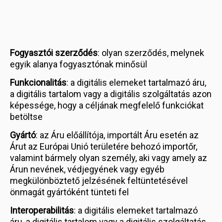
Fogyasztói szerződés
: olyan szerződés, melynek
egyik alanya fogyasztónak minősül
Funkcionalitás
: a digitális elemeket tartalmazó áru,
a digitális tartalom vagy a digitális szolgáltatás azon
képessége, hogy a céljának megfelelő funkciókat
betöltse
Gyártó
: az Áru előállítója, importált Áru esetén az
Árut az Európai Unió területére behozó importőr,
valamint bármely olyan személy, aki vagy amely az
Árun nevének, védjegyének vagy egyéb
megkülönböztető jelzésének feltüntetésével
önmagát gyártóként tünteti fel
Interoperabilitás
: a digitális elemeket tartalmazó
áru, a digitális tartalom vagy a digitális szolgáltatás