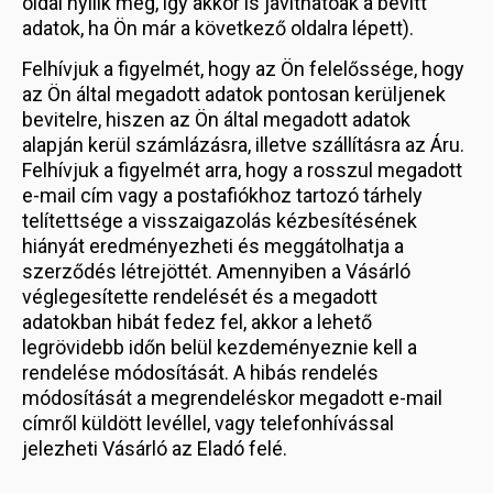
oldal nyílik meg, így akkor is javíthatóak a bevitt
adatok, ha Ön már a következő oldalra lépett).
Felhívjuk a figyelmét, hogy az Ön felelőssége, hogy
az Ön által megadott adatok pontosan kerüljenek
bevitelre, hiszen az Ön által megadott adatok
alapján kerül számlázásra, illetve szállításra az Áru.
Felhívjuk a figyelmét arra, hogy a rosszul megadott
e-mail cím vagy a postafiókhoz tartozó tárhely
telítettsége a visszaigazolás kézbesítésének
hiányát eredményezheti és meggátolhatja a
szerződés létrejöttét. Amennyiben a Vásárló
véglegesítette rendelését és a megadott
adatokban hibát fedez fel, akkor a lehető
legrövidebb időn belül kezdeményeznie kell a
rendelése módosítását. A hibás rendelés
módosítását a megrendeléskor megadott e-mail
címről küldött levéllel, vagy telefonhívással
jelezheti Vásárló az Eladó felé.