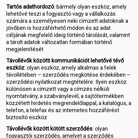
Tartós adathordozó
: bármely olyan eszköz, amely
lehetővé teszi a fogyasztó vagy a vállalkozás
számára a személyesen neki címzett adatoknak a
jövőben is hozzáférhető módon és az adat
céljának megfelelő ideig történő tárolását, valamint
a tárolt adatok változatlan formában történő
megjelenítését
Távollévők közötti kommunikációt lehetővé tévő
eszköz
: olyan eszköz, amely alkalmas a felek
távollétében – szerződés megkötése érdekében –
szerződési nyilatkozat megtételére. Ilyen eszköz
különösen a címzett vagy a címzés nélküli
nyomtatvány, a szabványlevél, a sajtótermékben
közzétett hirdetés megrendelőlappal, a katalógus, a
telefon, a telefax és az internetes hozzáférést
biztosító eszköz
Távollévők között kötött szerződés
: olyan
fogyasztói szerződés, amelyet a szerződés