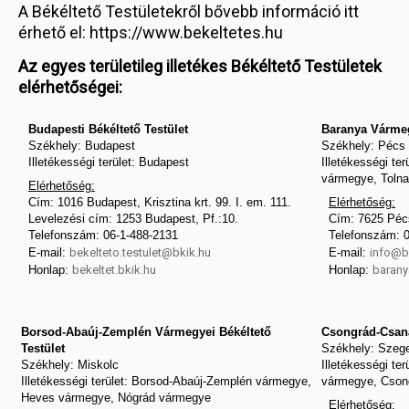
A Békéltető Testületekről bővebb információ itt
érhető el: https://www.bekeltetes.hu
Az egyes területileg illetékes Békéltető Testületek
elérhetőségei:
Budapesti Békéltető Testület
Baranya Vármeg
Székhely: Budapest
Székhely: Pécs
Illetékességi terület: Budapest
Illetékességi t
vármegye, Toln
Elérhetőség:
Cím: 1016 Budapest, Krisztina krt. 99. I. em. 111.
Elérhetőség:
Levelezési cím: 1253 Budapest, Pf.:10.
Cím: 7625 Pécs
Telefonszám: 06-1-488-2131
Telefonszám: 
E-mail:
bekelteto.testulet@bkik.hu
E-mail:
info@b
Honlap:
bekeltet.bkik.hu
Honlap:
barany
Borsod-Abaúj-Zemplén Vármegyei Békéltető
Csongrád-Csaná
Testület
Székhely: Szeg
Székhely: Miskolc
Illetékességi t
Illetékességi terület: Borsod-Abaúj-Zemplén vármegye,
vármegye, Cson
Heves vármegye, Nógrád vármegye
Elérhetőség: