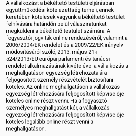
A vállalkozást a békéltető testületi eljárásban
együttműködési kötelezettség terheli, ennek
keretében kötelesek vagyunk a békéltető testület
felhívására határidőn belül válasziratunkat
megküldeni a békéltető testület számára. A
fogyasztói jogviták online rendezéséről, valamint a
2006/2004/EK rendelet és a 2009/22/EK irányelv
módosításáról szóló, 2013. május 21-i
524/2013/EU európai parlamenti és tanácsi
rendelet alkalmazásának kivételével a vállalkozás a
meghallgatáson egyezség létrehozatalára
feljogosított személy részvételét biztosítani
köteles. Az online meghallgatáson a vállalkozás
egyezség létrehozására feljogosított képviselője
köteles online részt venni. Ha a fogyasztó
személyes meghallgatást kér, a vállalkozás
egyezség létrehozására feljogosított képviselője
köteles legalább online részt venni a
meghallgatáson.