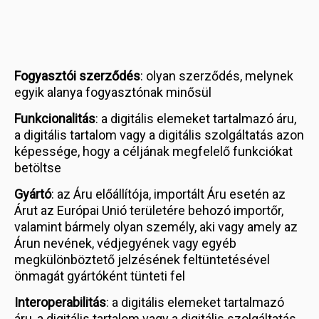
Fogyasztói szerződés
: olyan szerződés, melynek
egyik alanya fogyasztónak minősül
Funkcionalitás
: a digitális elemeket tartalmazó áru,
a digitális tartalom vagy a digitális szolgáltatás azon
képessége, hogy a céljának megfelelő funkciókat
betöltse
Gyártó
: az Áru előállítója, importált Áru esetén az
Árut az Európai Unió területére behozó importőr,
valamint bármely olyan személy, aki vagy amely az
Árun nevének, védjegyének vagy egyéb
megkülönböztető jelzésének feltüntetésével
önmagát gyártóként tünteti fel
Interoperabilitás
: a digitális elemeket tartalmazó
áru, a digitális tartalom vagy a digitális szolgáltatás