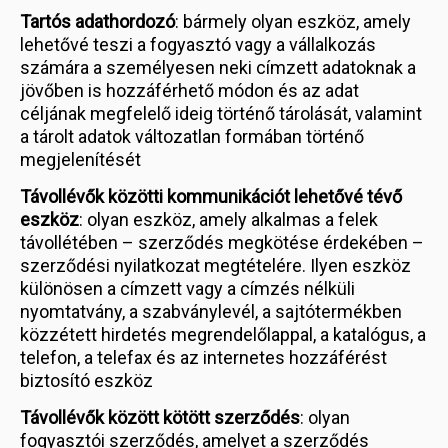
Tartós adathordozó
: bármely olyan eszköz, amely
lehetővé teszi a fogyasztó vagy a vállalkozás
számára a személyesen neki címzett adatoknak a
jövőben is hozzáférhető módon és az adat
céljának megfelelő ideig történő tárolását, valamint
a tárolt adatok változatlan formában történő
megjelenítését
Távollévők közötti kommunikációt lehetővé tévő
eszköz
: olyan eszköz, amely alkalmas a felek
távollétében – szerződés megkötése érdekében –
szerződési nyilatkozat megtételére. Ilyen eszköz
különösen a címzett vagy a címzés nélküli
nyomtatvány, a szabványlevél, a sajtótermékben
közzétett hirdetés megrendelőlappal, a katalógus, a
telefon, a telefax és az internetes hozzáférést
biztosító eszköz
Távollévők között kötött szerződés
: olyan
fogyasztói szerződés, amelyet a szerződés