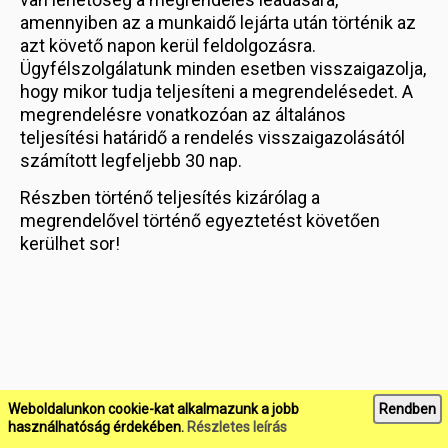
amennyiben az a munkaidő lejárta után történik az
azt követő napon kerül feldolgozásra.
Ügyfélszolgálatunk minden esetben visszaigazolja,
hogy mikor tudja teljesíteni a megrendelésedet. A
megrendelésre vonatkozóan az általános
teljesítési határidő a rendelés visszaigazolásától
számított legfeljebb 30 nap.
Részben történő teljesítés kizárólag a
megrendelővel történő egyeztetést követően
kerülhet sor!
Weboldalunkon cookie-kat alkalmazunk a jobb
Rendben
használhatóság érdekében.
Részletes leírás