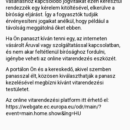
vásárláshoz kapcsolódó jogvitáikat ezen keresztül
rendezzék egy kérelem kitöltésével, elkerülve a
bírósági eljárást. Így a fogyasztók tudják
érvényesíteni jogaikat anélkül, hogy például a
távolság meggátolná őket ebben.
Ha Ön panaszt kíván tenni egy, az interneten
vásárolt Áruval vagy szolgáltatással kapcsolatban,
és nem akar feltétlenül bírósághoz fordulni,
igénybe veheti az online vitarendezés eszközét.
A portálon Ön és a kereskedő, akivel szemben
panasszal élt, közösen kiválaszthatják a panasz
kezelésével megbízni kívánt vitarendezési
testületet.
Az online vitarendezési platform itt érhető el:
https://webgate.ec.europa.eu/odr/main/?
event=main.home.show&lng=HU