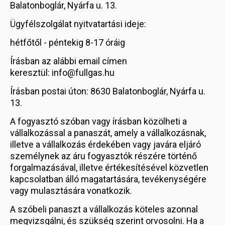
Balatonboglár, Nyárfa u. 13.
Ügyfélszolgálat nyitvatartási ideje:
hétfőtől - péntekig 8-17 óráig
Írásban az alábbi email címen
keresztül: info@fullgas.hu
Írásban postai úton: 8630 Balatonboglár, Nyárfa u.
13.
A fogyasztó szóban vagy írásban közölheti a
vállalkozással a panaszát, amely a vállalkozásnak,
illetve a vállalkozás érdekében vagy javára eljáró
személynek az áru fogyasztók részére történő
forgalmazásával, illetve értékesítésével közvetlen
kapcsolatban álló magatartására, tevékenységére
vagy mulasztására vonatkozik.
A szóbeli panaszt a vállalkozás köteles azonnal
megvizsgálni, és szükség szerint orvosolni. Ha a