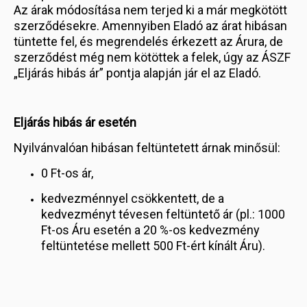
Az árak módosítása nem terjed ki a már megkötött
szerződésekre. Amennyiben Eladó az árat hibásan
tüntette fel, és megrendelés érkezett az Árura, de
szerződést még nem kötöttek a felek, úgy az ÁSZF
„Eljárás hibás ár” pontja alapján jár el az Eladó.
Eljárás hibás ár esetén
Nyilvánvalóan hibásan feltüntetett árnak minősül:
0 Ft-os ár,
kedvezménnyel csökkentett, de a
kedvezményt tévesen feltüntető ár (pl.: 1000
Ft-os Áru esetén a 20 %-os kedvezmény
feltüntetése mellett 500 Ft-ért kínált Áru).