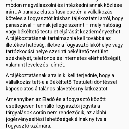
módon megválaszolni és intézkedni annak közlése
iránt. A panasz elutasítása esetén a vállalkozás
köteles a fogyasztót írásban tájékoztatni arról, hogy
panaszával – annak jellege szerint – mely hatóság
vagy békéltető testület eljárását kezdeményezheti.
A tájékoztatásnak tartalmaznia kell továbbá az
illetékes hatóság, illetve a fogyasztó lakóhelye vagy
tartózkodási helye szerinti békéltető testület
székhelyét, telefonos és internetes elérhetőségét,
valamint levelezési címét.
A tájékoztatásnak arra is ki kell terjednie, hogy a
vállalkozás tett-e a Békéltető Testületi döntéssel
kapcsolatos általános alávetési nyilatkozatot.
Amennyiben az Eladó és a fogyasztó között
esetlegesen fennálló fogyasztói jogvita a
tárgyalások során nem rendeződik, az alábbi
jogérvényesítési lehetőségek állnak nyitva a
fogyasztó számára: