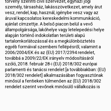
törvény szerinti civil szervezet, egyházi jogi
személy, társasház, lakásszövetkezet, amely árut
vesz, rendel, kap, használ, igénybe vesz vagy az
áruval kapcsolatos kereskedelmi kommunikáció,
ajánlat címzettje. A belső piacon belül a vevő
állampolgársága, lakóhelye vagy letelepedési helye
alapján történő indokolatlan területi alapú
tartalomkorlátozással és a megkülönböztetés
egyéb formáival szembeni fellépésről, valamint a
2006/2004/EK és az (EU) 2017/2394 rendelet,
továbbá a 2009/22/EK irányelv módosításáról
szóló, 2018. február 28-i (EU) 2018/302 európai
parlamenti és tanácsi rendelet [a továbbiakban: (EU)
2018/302 rendelet] alkalmazásában fogyasztónak
minősül a fentieken túlmenően az (EU) 2018/302
rendelet szerint vevőnek minősülő vállalkozás is