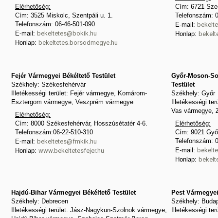
Elérhetőség:
Cím: 6721 Szeg
Cím: 3525 Miskolc, Szentpáli u. 1.
Telefonszám: 0
Telefonszám: 06-46-501-090
E-mail:
bekelte
E-mail:
bekeltetes@bokik.hu
Honlap:
bekelt
Honlap:
bekeltetes.borsodmegye.hu
Fejér Vármegyei Békéltető Testület
Győr-Moson-So
Székhely: Székesfehérvár
Testület
Illetékességi terület: Fejér vármegye, Komárom-
Székhely: Győr
Esztergom vármegye, Veszprém vármegye
Illetékességi t
Vas vármegye, 
Elérhetőség:
Cím: 8000 Székesfehérvár, Hosszúsétatér 4-6.
Elérhetőség:
Telefonszám:06-22-510-310
Cím: 9021 Győr
Telefonszám: 
E-mail:
bekeltetes@fmkik.hu
E-mail:
bekelt
Honlap:
www.bekeltetesfejer.hu
Honlap:
bekelt
Hajdú-Bihar Vármegyei Békéltető Testület
Pest Vármegyei 
Székhely: Debrecen
Székhely: Buda
Illetékességi terület: Jász-Nagykun-Szolnok vármegye,
Illetékességi te