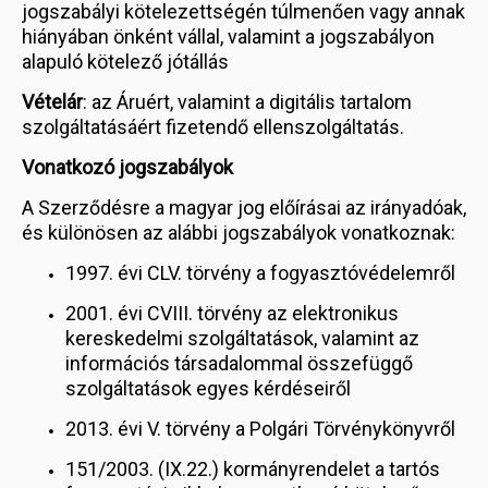
jogszabályi kötelezettségén túlmenően vagy annak
hiányában önként vállal, valamint a jogszabályon
alapuló kötelező jótállás
Vételár
: az Áruért, valamint a digitális tartalom
szolgáltatásáért fizetendő ellenszolgáltatás.
Vonatkozó jogszabályok
A Szerződésre a magyar jog előírásai az irányadóak,
és különösen az alábbi jogszabályok vonatkoznak:
1997. évi CLV. törvény a fogyasztóvédelemről
2001. évi CVIII. törvény az elektronikus
kereskedelmi szolgáltatások, valamint az
információs társadalommal összefüggő
szolgáltatások egyes kérdéseiről
2013. évi V. törvény a Polgári Törvénykönyvről
151/2003. (IX.22.) kormányrendelet a tartós