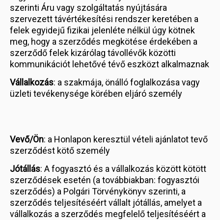
szerinti Áru vagy szolgáltatás nyújtására
szervezett távértékesítési rendszer keretében a
felek egyidejű fizikai jelenléte nélkül úgy kötnek
meg, hogy a szerződés megkötése érdekében a
szerződő felek kizárólag távollévők közötti
kommunikációt lehetővé tévő eszközt alkalmaznak
Vállalkozás
: a szakmája, önálló foglalkozása vagy
üzleti tevékenysége körében eljáró személy
Vevő/Ön
: a Honlapon keresztül vételi ajánlatot tevő
szerződést kötő személy
Jótállás
: A fogyasztó és a vállalkozás között kötött
szerződések esetén (a továbbiakban: fogyasztói
szerződés) a Polgári Törvénykönyv szerinti, a
szerződés teljesítéséért vállalt jótállás, amelyet a
vállalkozás a szerződés megfelelő teljesítéséért a