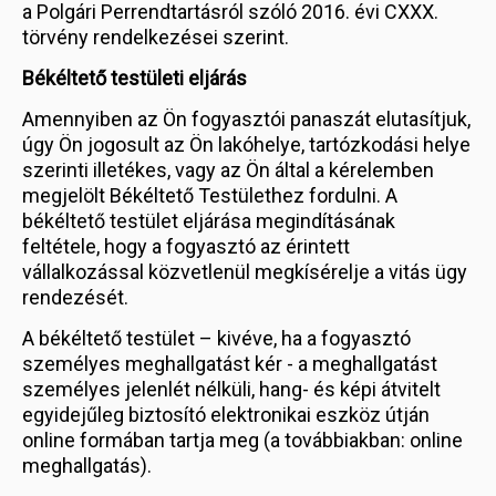
a Polgári Perrendtartásról szóló 2016. évi CXXX.
törvény rendelkezései szerint.
Békéltető testületi eljárás
Amennyiben az Ön fogyasztói panaszát elutasítjuk,
úgy Ön jogosult az Ön lakóhelye, tartózkodási helye
szerinti illetékes, vagy az Ön által a kérelemben
megjelölt Békéltető Testülethez fordulni. A
békéltető testület eljárása megindításának
feltétele, hogy a fogyasztó az érintett
vállalkozással közvetlenül megkísérelje a vitás ügy
rendezését.
A békéltető testület – kivéve, ha a fogyasztó
személyes meghallgatást kér - a meghallgatást
személyes jelenlét nélküli, hang- és képi átvitelt
egyidejűleg biztosító elektronikai eszköz útján
online formában tartja meg (a továbbiakban: online
meghallgatás).