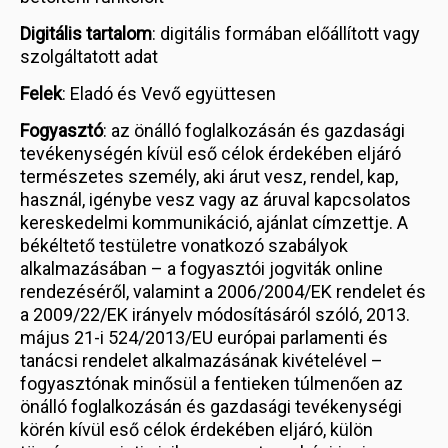
Digitális tartalom
: digitális formában előállított vagy
szolgáltatott adat
Felek
: Eladó és Vevő együttesen
Fogyasztó
: az önálló foglalkozásán és gazdasági
tevékenységén kívül eső célok érdekében eljáró
természetes személy, aki árut vesz, rendel, kap,
használ, igénybe vesz vagy az áruval kapcsolatos
kereskedelmi kommunikáció, ajánlat címzettje. A
békéltető testületre vonatkozó szabályok
alkalmazásában – a fogyasztói jogviták online
rendezéséről, valamint a 2006/2004/EK rendelet és
a 2009/22/EK irányelv módosításáról szóló, 2013.
május 21-i 524/2013/EU európai parlamenti és
tanácsi rendelet alkalmazásának kivételével –
fogyasztónak minősül a fentieken túlmenően az
önálló foglalkozásán és gazdasági tevékenységi
körén kívül eső célok érdekében eljáró, külön