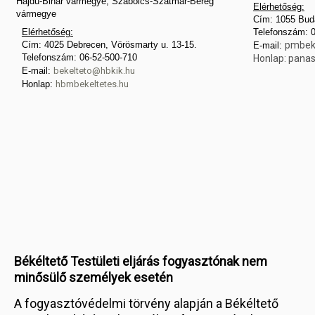
Hajdú-Bihar vármegye, Szabolcs-Szatmár-Bereg
Elérhetőség:
vármegye
Cím: 1055 Buda
Elérhetőség:
Telefonszám: 
Cím: 4025 Debrecen, Vörösmarty u. 13-15.
pmbek
E-mail:
Telefonszám: 06-52-500-710
Honlap:
panas
E-mail:
bekelteto@hbkik.hu
Honlap:
hbmbekeltetes.hu
Békéltető Testületi eljárás fogyasztónak nem
minősülő személyek esetén
A fogyasztóvédelmi törvény alapján a Békéltető