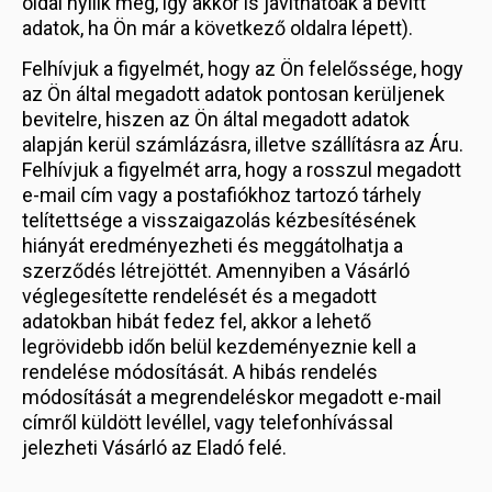
oldal nyílik meg, így akkor is javíthatóak a bevitt
adatok, ha Ön már a következő oldalra lépett).
Felhívjuk a figyelmét, hogy az Ön felelőssége, hogy
az Ön által megadott adatok pontosan kerüljenek
bevitelre, hiszen az Ön által megadott adatok
alapján kerül számlázásra, illetve szállításra az Áru.
Felhívjuk a figyelmét arra, hogy a rosszul megadott
e-mail cím vagy a postafiókhoz tartozó tárhely
telítettsége a visszaigazolás kézbesítésének
hiányát eredményezheti és meggátolhatja a
szerződés létrejöttét. Amennyiben a Vásárló
véglegesítette rendelését és a megadott
adatokban hibát fedez fel, akkor a lehető
legrövidebb időn belül kezdeményeznie kell a
rendelése módosítását. A hibás rendelés
módosítását a megrendeléskor megadott e-mail
címről küldött levéllel, vagy telefonhívással
jelezheti Vásárló az Eladó felé.