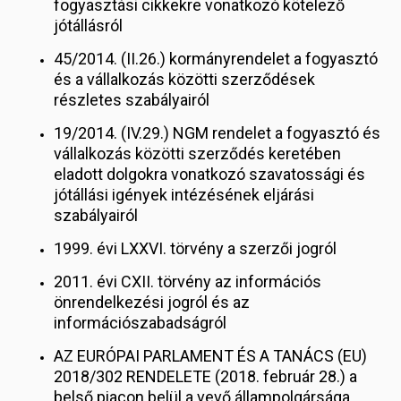
fogyasztási cikkekre vonatkozó kötelező
jótállásról
45/2014. (II.26.) kormányrendelet a fogyasztó
és a vállalkozás közötti szerződések
részletes szabályairól
19/2014. (IV.29.) NGM rendelet a fogyasztó és
vállalkozás közötti szerződés keretében
eladott dolgokra vonatkozó szavatossági és
jótállási igények intézésének eljárási
szabályairól
1999. évi LXXVI. törvény a szerzői jogról
2011. évi CXII. törvény az információs
önrendelkezési jogról és az
információszabadságról
AZ EURÓPAI PARLAMENT ÉS A TANÁCS (EU)
2018/302 RENDELETE (2018. február 28.) a
belső piacon belül a vevő állampolgársága,