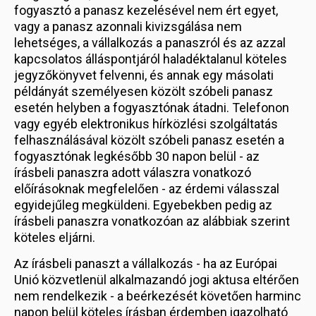
fogyasztó a panasz kezelésével nem ért egyet,
vagy a panasz azonnali kivizsgálása nem
lehetséges, a vállalkozás a panaszról és az azzal
kapcsolatos álláspontjáról haladéktalanul köteles
jegyzőkönyvet felvenni, és annak egy másolati
példányát személyesen közölt szóbeli panasz
esetén helyben a fogyasztónak átadni. Telefonon
vagy egyéb elektronikus hírközlési szolgáltatás
felhasználásával közölt szóbeli panasz esetén a
fogyasztónak legkésőbb 30 napon belül - az
írásbeli panaszra adott válaszra vonatkozó
előírásoknak megfelelően - az érdemi válasszal
egyidejűleg megküldeni. Egyebekben pedig az
írásbeli panaszra vonatkozóan az alábbiak szerint
köteles eljárni.
Az írásbeli panaszt a vállalkozás - ha az Európai
Unió közvetlenül alkalmazandó jogi aktusa eltérően
nem rendelkezik - a beérkezését követően harminc
napon belül köteles írásban érdemben igazolható