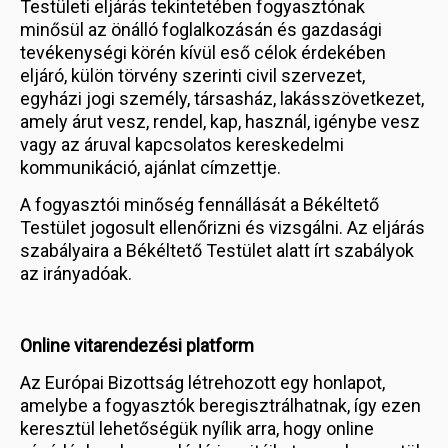
Testületi eljárás tekintetében fogyasztónak
minősül az önálló foglalkozásán és gazdasági
tevékenységi körén kívül eső célok érdekében
eljáró, külön törvény szerinti civil szervezet,
egyházi jogi személy, társasház, lakásszövetkezet,
amely árut vesz, rendel, kap, használ, igénybe vesz
vagy az áruval kapcsolatos kereskedelmi
kommunikáció, ajánlat címzettje.
A fogyasztói minőség fennállását a Békéltető
Testület jogosult ellenőrizni és vizsgálni. Az eljárás
szabályaira a Békéltető Testület alatt írt szabályok
az irányadóak.
Online vitarendezési platform
Az Európai Bizottság létrehozott egy honlapot,
amelybe a fogyasztók beregisztrálhatnak, így ezen
keresztül lehetőségük nyílik arra, hogy online