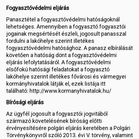
Fogyasztóvédelmi eljárás
Panasztétel a fogyasztóvédelmi hatóságoknál
lehetséges. Amennyiben a fogyasztó fogyasztói
jogainak megsértését észleli, jogosult panasszal
fordulni a lakóhelye szerint illetékes
fogyasztóvédelmi hatósághoz. A panasz elbírálását
követően a hatóság dönt a fogyasztóvédelmi
eljárás lefolytatásáról. A fogyasztóvédelmi
elsőfokú hatósági feladatokat a fogyasztó
lakóhelye szerint illetékes fővárosi és vármegyei
kormányhivatalok látják el, ezek listája itt
található: http://www.kormanyhivatalok.hu/
Bírósági eljárás
Az ügyfél jogosult a fogyasztói jogvitából
származó követelésének bíróság előtti
érvényesítésére polgári eljárás keretében a Polgári
Törvénykönyvről szóló 2013. évi V. törvény, valamint