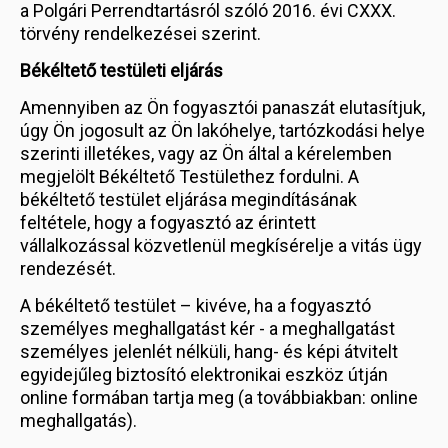
a Polgári Perrendtartásról szóló 2016. évi CXXX.
törvény rendelkezései szerint.
Békéltető testületi eljárás
Amennyiben az Ön fogyasztói panaszát elutasítjuk,
úgy Ön jogosult az Ön lakóhelye, tartózkodási helye
szerinti illetékes, vagy az Ön által a kérelemben
megjelölt Békéltető Testülethez fordulni. A
békéltető testület eljárása megindításának
feltétele, hogy a fogyasztó az érintett
vállalkozással közvetlenül megkísérelje a vitás ügy
rendezését.
A békéltető testület – kivéve, ha a fogyasztó
személyes meghallgatást kér - a meghallgatást
személyes jelenlét nélküli, hang- és képi átvitelt
egyidejűleg biztosító elektronikai eszköz útján
online formában tartja meg (a továbbiakban: online
meghallgatás).