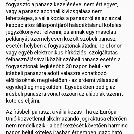
fogyasztó a panasz kezelésével nem ért egyet,
vagy a panasz azonnali kivizsgálása nem
lehetséges, a vállalkozás a panaszról és az azzal
kapcsolatos álláspontjáról haladéktalanul köteles
jegyzőkönyvet felvenni, és annak egy másolati
példányát személyesen közölt szóbeli panasz
esetén helyben a fogyasztónak átadni. Telefonon
vagy egyéb elektronikus hírközlési szolgáltatás
felhasználásával közölt szóbeli panasz esetén a
fogyasztónak legkésőbb 30 napon belül - az
írásbeli panaszra adott válaszra vonatkozó
előírásoknak megfelelően - az érdemi válasszal
egyidejűleg megküldeni. Egyebekben pedig az
írásbeli panaszra vonatkozóan az alábbiak szerint
köteles eljárni.
Az írásbeli panaszt a vállalkozás - ha az Európai
Unió közvetlenül alkalmazandó jogi aktusa eltérően
nem rendelkezik - a beérkezését követően harminc
napon belül köteles írásban érdemben igazolható