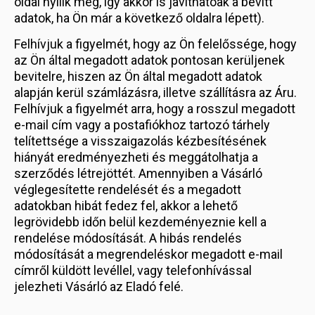
oldal nyílik meg, így akkor is javíthatóak a bevitt
adatok, ha Ön már a következő oldalra lépett).
Felhívjuk a figyelmét, hogy az Ön felelőssége, hogy
az Ön által megadott adatok pontosan kerüljenek
bevitelre, hiszen az Ön által megadott adatok
alapján kerül számlázásra, illetve szállításra az Áru.
Felhívjuk a figyelmét arra, hogy a rosszul megadott
e-mail cím vagy a postafiókhoz tartozó tárhely
telítettsége a visszaigazolás kézbesítésének
hiányát eredményezheti és meggátolhatja a
szerződés létrejöttét. Amennyiben a Vásárló
véglegesítette rendelését és a megadott
adatokban hibát fedez fel, akkor a lehető
legrövidebb időn belül kezdeményeznie kell a
rendelése módosítását. A hibás rendelés
módosítását a megrendeléskor megadott e-mail
címről küldött levéllel, vagy telefonhívással
jelezheti Vásárló az Eladó felé.