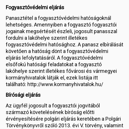
Fogyasztóvédelmi eljárás
Panasztétel a fogyasztóvédelmi hatóságoknál
lehetséges. Amennyiben a fogyasztó fogyasztói
jogainak megsértését észleli, jogosult panasszal
fordulni a lakóhelye szerint illetékes
fogyasztóvédelmi hatósághoz. A panasz elbírálását
követően a hatóság dönt a fogyasztóvédelmi
eljárás lefolytatásáról. A fogyasztóvédelmi
elsőfokú hatósági feladatokat a fogyasztó
lakóhelye szerint illetékes fővárosi és vármegyei
kormányhivatalok látják el, ezek listája itt
található: http://www.kormanyhivatalok.hu/
Bírósági eljárás
Az ügyfél jogosult a fogyasztói jogvitából
származó követelésének bíróság előtti
érvényesítésére polgári eljárás keretében a Polgári
Törvénykönyvről szóló 2013. évi V. törvény, valamint