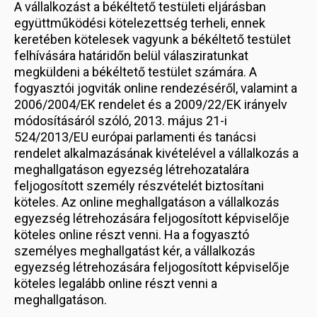
A vállalkozást a békéltető testületi eljárásban
együttműködési kötelezettség terheli, ennek
keretében kötelesek vagyunk a békéltető testület
felhívására határidőn belül válasziratunkat
megküldeni a békéltető testület számára. A
fogyasztói jogviták online rendezéséről, valamint a
2006/2004/EK rendelet és a 2009/22/EK irányelv
módosításáról szóló, 2013. május 21-i
524/2013/EU európai parlamenti és tanácsi
rendelet alkalmazásának kivételével a vállalkozás a
meghallgatáson egyezség létrehozatalára
feljogosított személy részvételét biztosítani
köteles. Az online meghallgatáson a vállalkozás
egyezség létrehozására feljogosított képviselője
köteles online részt venni. Ha a fogyasztó
személyes meghallgatást kér, a vállalkozás
egyezség létrehozására feljogosított képviselője
köteles legalább online részt venni a
meghallgatáson.