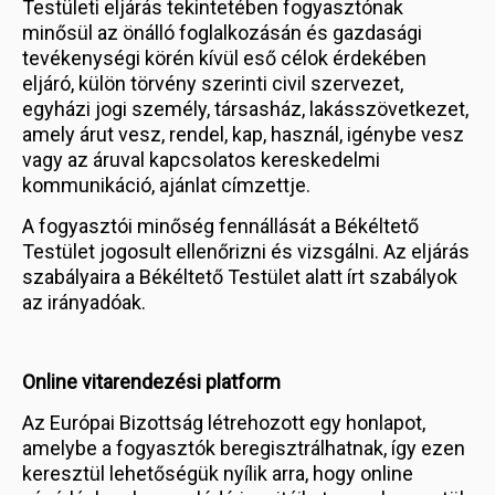
Testületi eljárás tekintetében fogyasztónak
minősül az önálló foglalkozásán és gazdasági
tevékenységi körén kívül eső célok érdekében
eljáró, külön törvény szerinti civil szervezet,
egyházi jogi személy, társasház, lakásszövetkezet,
amely árut vesz, rendel, kap, használ, igénybe vesz
vagy az áruval kapcsolatos kereskedelmi
kommunikáció, ajánlat címzettje.
A fogyasztói minőség fennállását a Békéltető
Testület jogosult ellenőrizni és vizsgálni. Az eljárás
szabályaira a Békéltető Testület alatt írt szabályok
az irányadóak.
Online vitarendezési platform
Az Európai Bizottság létrehozott egy honlapot,
amelybe a fogyasztók beregisztrálhatnak, így ezen
keresztül lehetőségük nyílik arra, hogy online