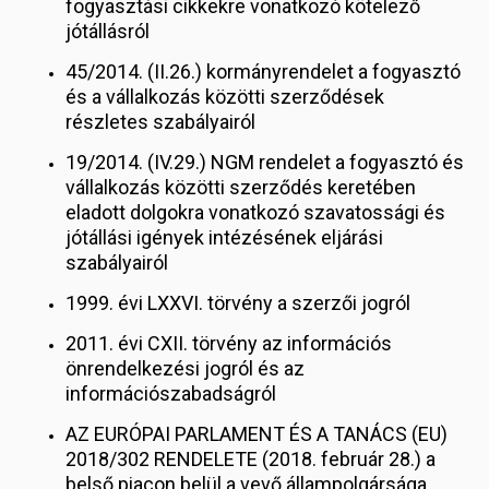
fogyasztási cikkekre vonatkozó kötelező
jótállásról
45/2014. (II.26.) kormányrendelet a fogyasztó
és a vállalkozás közötti szerződések
részletes szabályairól
19/2014. (IV.29.) NGM rendelet a fogyasztó és
vállalkozás közötti szerződés keretében
eladott dolgokra vonatkozó szavatossági és
jótállási igények intézésének eljárási
szabályairól
1999. évi LXXVI. törvény a szerzői jogról
2011. évi CXII. törvény az információs
önrendelkezési jogról és az
információszabadságról
AZ EURÓPAI PARLAMENT ÉS A TANÁCS (EU)
2018/302 RENDELETE (2018. február 28.) a
belső piacon belül a vevő állampolgársága,