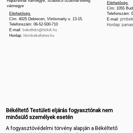
Hajdú-Bihar vármegye, Szabolcs-Szatmár-Bereg
Elérhetőség:
vármegye
Cím: 1055 Buda
Elérhetőség:
Telefonszám: 
Cím: 4025 Debrecen, Vörösmarty u. 13-15.
pmbek
E-mail:
Telefonszám: 06-52-500-710
Honlap:
panas
E-mail:
bekelteto@hbkik.hu
Honlap:
hbmbekeltetes.hu
Békéltető Testületi eljárás fogyasztónak nem
minősülő személyek esetén
A fogyasztóvédelmi törvény alapján a Békéltető