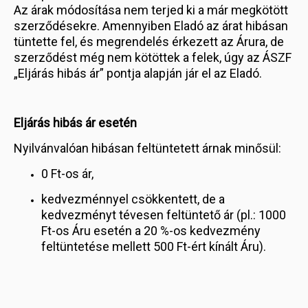
Az árak módosítása nem terjed ki a már megkötött
szerződésekre. Amennyiben Eladó az árat hibásan
tüntette fel, és megrendelés érkezett az Árura, de
szerződést még nem kötöttek a felek, úgy az ÁSZF
„Eljárás hibás ár” pontja alapján jár el az Eladó.
Eljárás hibás ár esetén
Nyilvánvalóan hibásan feltüntetett árnak minősül:
0 Ft-os ár,
kedvezménnyel csökkentett, de a
kedvezményt tévesen feltüntető ár (pl.: 1000
Ft-os Áru esetén a 20 %-os kedvezmény
feltüntetése mellett 500 Ft-ért kínált Áru).