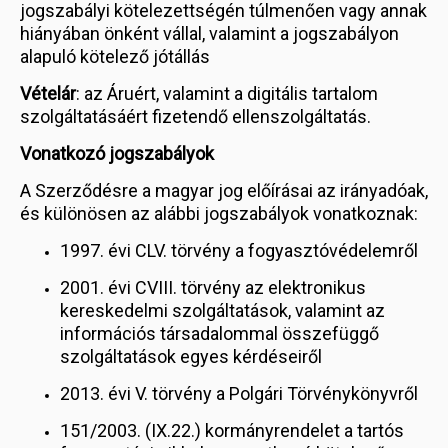
jogszabályi kötelezettségén túlmenően vagy annak
hiányában önként vállal, valamint a jogszabályon
alapuló kötelező jótállás
Vételár
: az Áruért, valamint a digitális tartalom
szolgáltatásáért fizetendő ellenszolgáltatás.
Vonatkozó jogszabályok
A Szerződésre a magyar jog előírásai az irányadóak,
és különösen az alábbi jogszabályok vonatkoznak:
1997. évi CLV. törvény a fogyasztóvédelemről
2001. évi CVIII. törvény az elektronikus
kereskedelmi szolgáltatások, valamint az
információs társadalommal összefüggő
szolgáltatások egyes kérdéseiről
2013. évi V. törvény a Polgári Törvénykönyvről
151/2003. (IX.22.) kormányrendelet a tartós