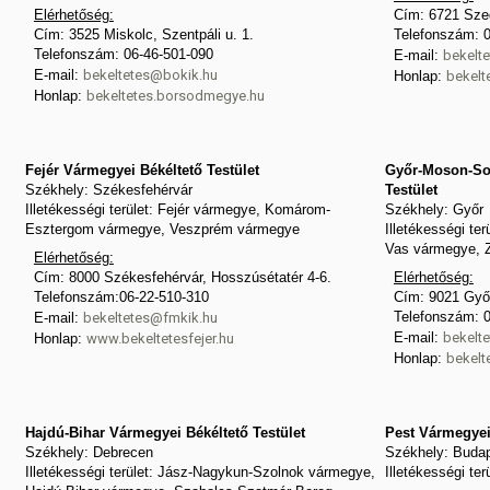
Elérhetőség:
Cím: 6721 Szeg
Cím: 3525 Miskolc, Szentpáli u. 1.
Telefonszám: 0
Telefonszám: 06-46-501-090
E-mail:
bekelte
E-mail:
bekeltetes@bokik.hu
Honlap:
bekelt
Honlap:
bekeltetes.borsodmegye.hu
Fejér Vármegyei Békéltető Testület
Győr-Moson-So
Székhely: Székesfehérvár
Testület
Illetékességi terület: Fejér vármegye, Komárom-
Székhely: Győr
Esztergom vármegye, Veszprém vármegye
Illetékességi t
Vas vármegye, 
Elérhetőség:
Cím: 8000 Székesfehérvár, Hosszúsétatér 4-6.
Elérhetőség:
Telefonszám:06-22-510-310
Cím: 9021 Győr
Telefonszám: 
E-mail:
bekeltetes@fmkik.hu
E-mail:
bekelt
Honlap:
www.bekeltetesfejer.hu
Honlap:
bekelt
Hajdú-Bihar Vármegyei Békéltető Testület
Pest Vármegyei 
Székhely: Debrecen
Székhely: Buda
Illetékességi terület: Jász-Nagykun-Szolnok vármegye,
Illetékességi te