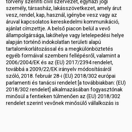
törvény szerinti civil szervezet, egyházi jogi
személy, társasház, lakásszövetkezet, amely árut
vesz, rendel, kap, használ, igénybe vesz vagy az
áruval kapcsolatos kereskedelmi kommunikáció,
ajánlat címzettje. A belső piacon belül a vevő
állampolgársága, lakóhelye vagy letelepedési helye
alapján történő indokolatlan területi alapú
tartalomkorlátozással és a megkülönböztetés
egyéb formáival szembeni fellépésről, valamint a
2006/2004/EK és az (EU) 2017/2394 rendelet,
továbbá a 2009/22/EK irányelv módosításáról
szóló, 2018. február 28-i (EU) 2018/302 európai
parlamenti és tanácsi rendelet [a továbbiakban: (EU)
2018/302 rendelet] alkalmazásában fogyasztónak
minősül a fentieken túlmenően az (EU) 2018/302
rendelet szerint vevőnek minősülő vállalkozás is