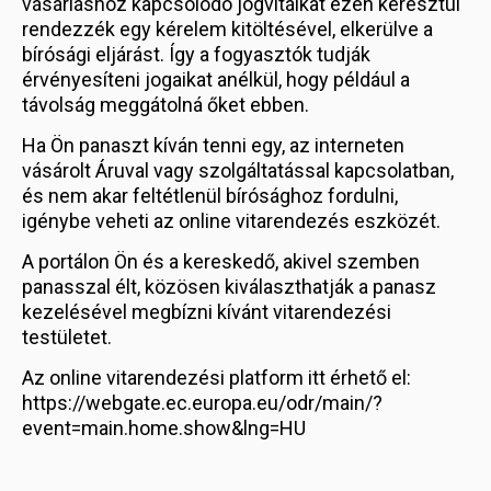
vásárláshoz kapcsolódó jogvitáikat ezen keresztül
rendezzék egy kérelem kitöltésével, elkerülve a
bírósági eljárást. Így a fogyasztók tudják
érvényesíteni jogaikat anélkül, hogy például a
távolság meggátolná őket ebben.
Ha Ön panaszt kíván tenni egy, az interneten
vásárolt Áruval vagy szolgáltatással kapcsolatban,
és nem akar feltétlenül bírósághoz fordulni,
igénybe veheti az online vitarendezés eszközét.
A portálon Ön és a kereskedő, akivel szemben
panasszal élt, közösen kiválaszthatják a panasz
kezelésével megbízni kívánt vitarendezési
testületet.
Az online vitarendezési platform itt érhető el:
https://webgate.ec.europa.eu/odr/main/?
event=main.home.show&lng=HU