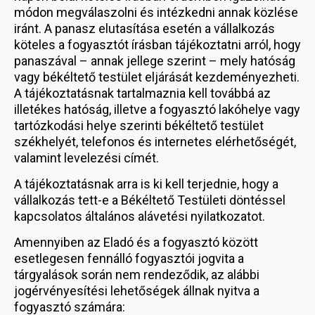
módon megválaszolni és intézkedni annak közlése
iránt. A panasz elutasítása esetén a vállalkozás
köteles a fogyasztót írásban tájékoztatni arról, hogy
panaszával – annak jellege szerint – mely hatóság
vagy békéltető testület eljárását kezdeményezheti.
A tájékoztatásnak tartalmaznia kell továbbá az
illetékes hatóság, illetve a fogyasztó lakóhelye vagy
tartózkodási helye szerinti békéltető testület
székhelyét, telefonos és internetes elérhetőségét,
valamint levelezési címét.
A tájékoztatásnak arra is ki kell terjednie, hogy a
vállalkozás tett-e a Békéltető Testületi döntéssel
kapcsolatos általános alávetési nyilatkozatot.
Amennyiben az Eladó és a fogyasztó között
esetlegesen fennálló fogyasztói jogvita a
tárgyalások során nem rendeződik, az alábbi
jogérvényesítési lehetőségek állnak nyitva a
fogyasztó számára: