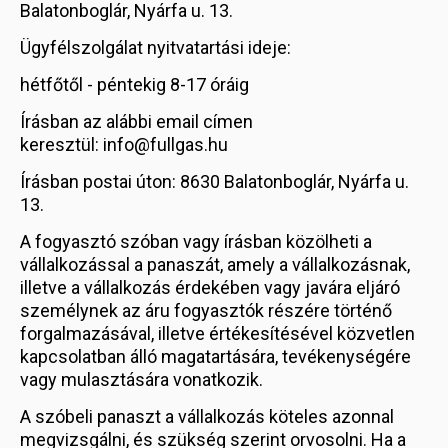
Balatonboglár, Nyárfa u. 13.
Ügyfélszolgálat nyitvatartási ideje:
hétfőtől - péntekig 8-17 óráig
Írásban az alábbi email címen
keresztül: info@fullgas.hu
Írásban postai úton: 8630 Balatonboglár, Nyárfa u.
13.
A fogyasztó szóban vagy írásban közölheti a
vállalkozással a panaszát, amely a vállalkozásnak,
illetve a vállalkozás érdekében vagy javára eljáró
személynek az áru fogyasztók részére történő
forgalmazásával, illetve értékesítésével közvetlen
kapcsolatban álló magatartására, tevékenységére
vagy mulasztására vonatkozik.
A szóbeli panaszt a vállalkozás köteles azonnal
megvizsgálni, és szükség szerint orvosolni. Ha a