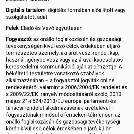
Digitális tartalom
: digitális formában előállított vagy
szolgáltatott adat
Felek
: Eladó és Vevő együttesen
Fogyasztó
: az önálló foglalkozásán és gazdasági
tevékenységén kívül eső célok érdekében eljáró
természetes személy, aki árut vesz, rendel, kap,
használ, igénybe vesz vagy az áruval kapcsolatos
kereskedelmi kommunikáció, ajánlat címzettje. A
békéltető testületre vonatkozó szabályok
alkalmazásában – a fogyasztói jogviták online
rendezéséről, valamint a 2006/2004/EK rendelet és
a 2009/22/EK irányelv módosításáról szóló, 2013.
május 21-i 524/2013/EU európai parlamenti és
tanácsi rendelet alkalmazásának kivételével –
fogyasztónak minősül a fentieken túlmenően az
önálló foglalkozásán és gazdasági tevékenységi
körén kívül eső célok érdekében eljáró, külön