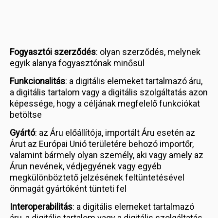
Fogyasztói szerződés
: olyan szerződés, melynek
egyik alanya fogyasztónak minősül
Funkcionalitás
: a digitális elemeket tartalmazó áru,
a digitális tartalom vagy a digitális szolgáltatás azon
képessége, hogy a céljának megfelelő funkciókat
betöltse
Gyártó
: az Áru előállítója, importált Áru esetén az
Árut az Európai Unió területére behozó importőr,
valamint bármely olyan személy, aki vagy amely az
Árun nevének, védjegyének vagy egyéb
megkülönböztető jelzésének feltüntetésével
önmagát gyártóként tünteti fel
Interoperabilitás
: a digitális elemeket tartalmazó
áru, a digitális tartalom vagy a digitális szolgáltatás