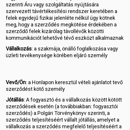
szerinti Áru vagy szolgáltatás nyújtására
szervezett távértékesítési rendszer keretében a
felek egyidejű fizikai jelenléte nélkül úgy kötnek
meg, hogy a szerződés megkötése érdekében a
szerződő felek kizárólag távollévők közötti
kommunikációt lehetővé tévő eszközt alkalmaznak
Vállalkozás
: a szakmája, önálló foglalkozása vagy
üzleti tevékenysége körében eljáró személy
Vevő/Ön
: a Honlapon keresztül vételi ajánlatot tevő
szerződést kötő személy
Jótállás
: A fogyasztó és a vállalkozás között kötött
szerződések esetén (a továbbiakban: fogyasztói
szerződés) a Polgári Törvénykönyv szerinti, a
szerződés teljesítéséért vállalt jótállás, amelyet a
vállalkozás a szerződés megfelelő teljesítéséért a