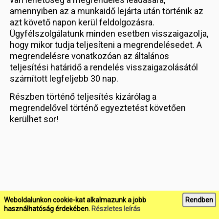
amennyiben az a munkaidő lejárta után történik az
azt követő napon kerül feldolgozásra.
Ügyfélszolgálatunk minden esetben visszaigazolja,
hogy mikor tudja teljesíteni a megrendelésedet. A
megrendelésre vonatkozóan az általános
teljesítési határidő a rendelés visszaigazolásától
számított legfeljebb 30 nap.
Részben történő teljesítés kizárólag a
megrendelővel történő egyeztetést követően
kerülhet sor!
Weboldalunkon cookie-kat alkalmazunk a jobb
Rendben
használhatóság érdekében.
Részletes leírás