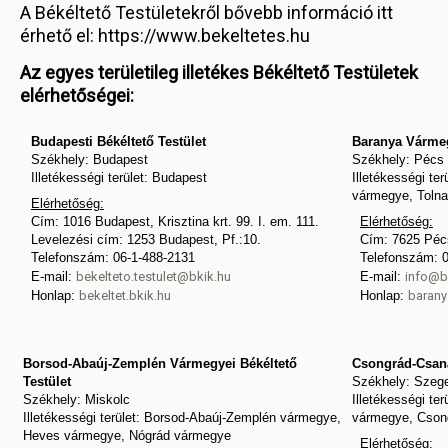
A Békéltető Testületekről bővebb információ itt
érhető el: https://www.bekeltetes.hu
Az egyes területileg illetékes Békéltető Testületek
elérhetőségei:
Budapesti Békéltető Testület
Baranya Vármeg
Székhely: Budapest
Székhely: Pécs
Illetékességi terület: Budapest
Illetékességi t
vármegye, Toln
Elérhetőség:
Cím: 1016 Budapest, Krisztina krt. 99. I. em. 111.
Elérhetőség:
Levelezési cím: 1253 Budapest, Pf.:10.
Cím: 7625 Pécs
Telefonszám: 06-1-488-2131
Telefonszám: 
E-mail:
bekelteto.testulet@bkik.hu
E-mail:
info@b
Honlap:
bekeltet.bkik.hu
Honlap:
barany
Borsod-Abaúj-Zemplén Vármegyei Békéltető
Csongrád-Csaná
Testület
Székhely: Szeg
Székhely: Miskolc
Illetékességi t
Illetékességi terület: Borsod-Abaúj-Zemplén vármegye,
vármegye, Cson
Heves vármegye, Nógrád vármegye
Elérhetőség: