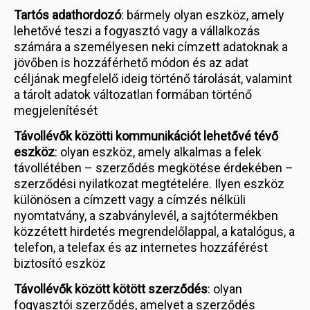
Tartós adathordozó
: bármely olyan eszköz, amely
lehetővé teszi a fogyasztó vagy a vállalkozás
számára a személyesen neki címzett adatoknak a
jövőben is hozzáférhető módon és az adat
céljának megfelelő ideig történő tárolását, valamint
a tárolt adatok változatlan formában történő
megjelenítését
Távollévők közötti kommunikációt lehetővé tévő
eszköz
: olyan eszköz, amely alkalmas a felek
távollétében – szerződés megkötése érdekében –
szerződési nyilatkozat megtételére. Ilyen eszköz
különösen a címzett vagy a címzés nélküli
nyomtatvány, a szabványlevél, a sajtótermékben
közzétett hirdetés megrendelőlappal, a katalógus, a
telefon, a telefax és az internetes hozzáférést
biztosító eszköz
Távollévők között kötött szerződés
: olyan
fogyasztói szerződés, amelyet a szerződés