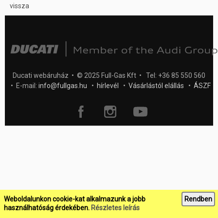
vissza
Ducati webáruház • © 2025 Full-Gas Kft • Tel: +36 85 550 560
• E-mail:
info@fullgas.hu
•
hírlevél
•
Vásárlástól elállás
•
ÁSZF
Weboldalunkon cookie-kat alkalmazunk a jobb
Rendben
használhatóság érdekében.
Részletes leírás