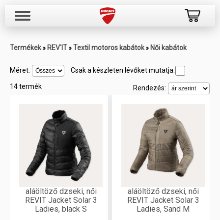
Termékek
REV'IT
Textil motoros kabátok
Női kabátok
»
»
»
Méret:
Csak a készleten lévőket mutatja:
14 termék
Rendezés:
aláöltöző dzseki, női
aláöltöző dzseki, női
REVIT Jacket Solar 3
REVIT Jacket Solar 3
Ladies, black S
Ladies, Sand M