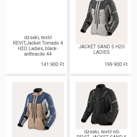
dzseki, textil
REVIT,Jacket Tornado 4
JACKET SAND 5 H2O
H2O Ladies, black-
LADIES
anthracite 44
141 900 Ft
199 900 Ft
dzseki, textil női