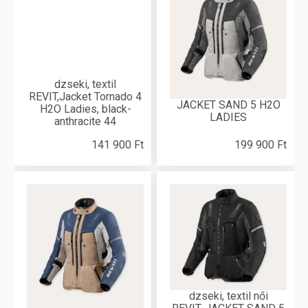
dzseki, textil
REVIT,Jacket Tornado 4
JACKET SAND 5 H2O
H2O Ladies, black-
LADIES
anthracite 44
141 900 Ft
199 900 Ft
dzseki, textil női