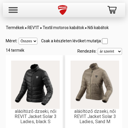
Termékek
REV'IT
Textil motoros kabátok
Női kabátok
»
»
»
Méret:
Csak a készleten lévőket mutatja:
14 termék
Rendezés:
aláöltöző dzseki, női
aláöltöző dzseki, női
REVIT Jacket Solar 3
REVIT Jacket Solar 3
Ladies, black S
Ladies, Sand M