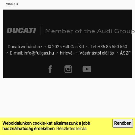
vissza
Ducati webáruház • © 2025 Full-Gas Kft • Tel: +36 85 550 560
• E-mail:
info@fullgas.hu
•
hírlevél
•
Vásárlástól elállás
•
ÁSZF
Weboldalunkon cookie-kat alkalmazunk a jobb
Rendben
használhatóság érdekében.
Részletes leírás